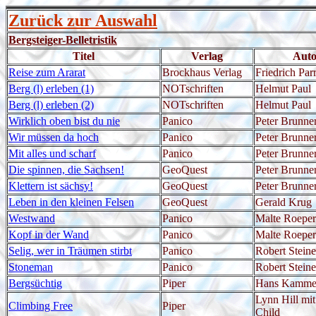
Zurück zur Auswahl
Bergsteiger-Belletristik
Titel
Verlag
Auto
Reise zum Ararat
Brockhaus Verlag
Friedrich Par
Berg (l) erleben (1)
NOTschriften
Helmut Paul
Berg (l) erleben (2)
NOTschriften
Helmut Paul
Wirklich oben bist du nie
Panico
Peter Brunner
Wir müssen da hoch
Panico
Peter Brunner
Mit alles und scharf
Panico
Peter Brunner
Die spinnen, die Sachsen!
GeoQuest
Peter Brunner
Klettern ist sächsy!
GeoQuest
Peter Brunner
Leben in den kleinen Felsen
GeoQuest
Gerald Krug
Westwand
Panico
Malte Roeper
Kopf in der Wand
Panico
Malte Roeper
Selig, wer in Träumen stirbt
Panico
Robert Steine
Stoneman
Panico
Robert Steine
Bergsüchtig
Piper
Hans Kammer
Lynn Hill mi
Climbing Free
Piper
Child