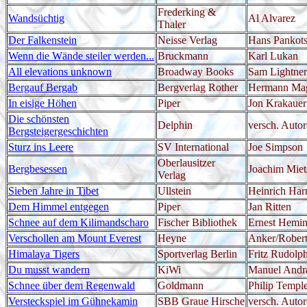
Frederking &
Wandsüchtig
Al Alvarez
Thaler
Der Falkenstein
Neisse Verlag
Hans Pankot
Wenn die Wände steiler werden...
Bruckmann
Karl Lukan
All elevations unknown
Broadway Books
Sam Lightner 
Bergauf Bergab
Bergverlag Rother
Hermann Mag
In eisige Höhen
Piper
Jon Krakauer
Die schönsten
Delphin
versch. Auto
Bergsteigergeschichten
Sturz ins Leere
SV International
Joe Simpson
Oberlausitzer
Bergbesessen
Joachim Miet
Verlag
Sieben Jahre in Tibet
Ullstein
Heinrich Har
Dem Himmel entgegen
Piper
Jan Ritten
Schnee auf dem Kilimandscharo
Fischer Bibliothek
Ernest Hemi
Verschollen am Mount Everest
Heyne
Anker/Robert
Himalaya Tigers
Sportverlag Berlin
Fritz Rudolp
Du musst wandern
KiWi
Manuel Andr
Schnee über dem Regenwald
Goldmann
Philip Templ
Versteckspiel im Gühnekamin
SBB Graue Hirsche
versch. Auto