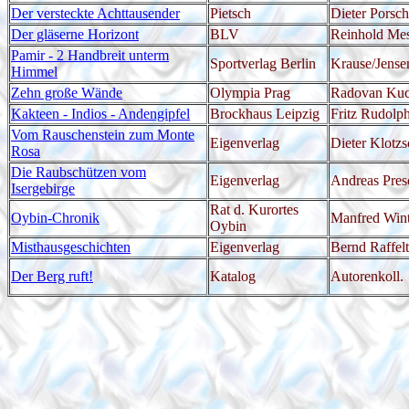
Der versteckte Achttausender
Pietsch
Dieter Porsc
Der gläserne Horizont
BLV
Reinhold Me
Pamir - 2 Handbreit unterm
Sportverlag Berlin
Krause/Jens
Himmel
Zehn große Wände
Olympia Prag
Radovan Kuc
Kakteen - Indios - Andengipfel
Brockhaus Leipzig
Fritz Rudolp
Vom Rauschenstein zum Monte
Eigenverlag
Dieter Klotzs
Rosa
Die Raubschützen vom
Eigenverlag
Andreas Pres
Isergebirge
Rat d. Kurortes
Oybin-Chronik
Manfred Wint
Oybin
Misthausgeschichten
Eigenverlag
Bernd Raffelt
Der Berg ruft!
Katalog
Autorenkoll.