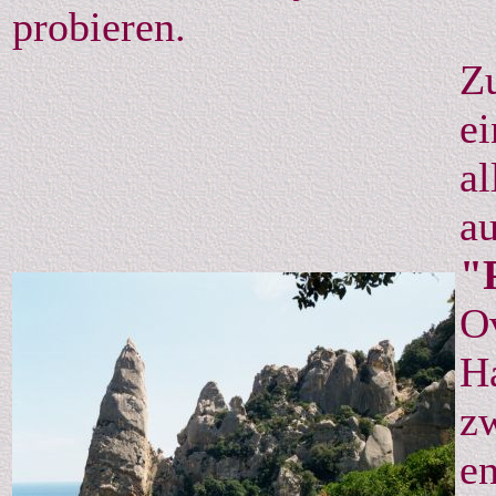
probieren.
Zu
ei
al
au
"
Ov
Ha
zw
en