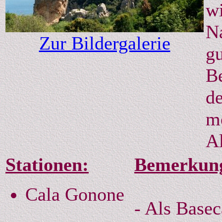
wi
Na
Zur Bildergalerie
gu
Be
de
m
Al
Stationen:
Bemerkung
Cala Gonone
- Als Basec