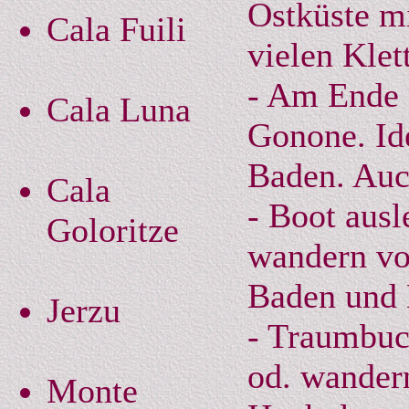
Ostküste mi
Cala Fuili
vielen Kle
- Am Ende 
Cala Luna
Gonone. Id
Baden. Auc
Cala
- Boot ausl
Goloritze
wandern vo
Baden und 
Jerzu
- Traumbuch
od. wander
Monte