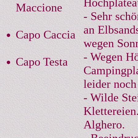
Hochplateau
Maccione
- Sehr schö
an Elbsand
Capo Caccia
wegen Sonn
- Wegen Hö
Capo Testa
Campingplat
leider noch
- Wilde Ste
Klettereien
Alghero.