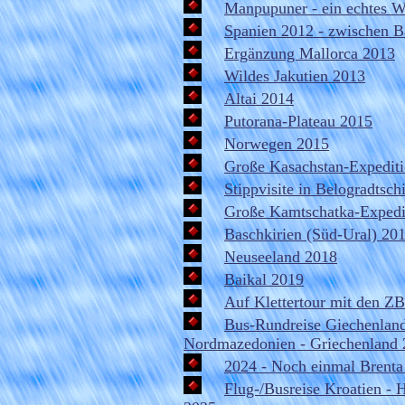
Manpupuner - ein echtes 
Spanien 2012 - zwischen B
Ergänzung Mallorca 2013
Wildes Jakutien 2013
Altai 2014
Putorana-Plateau 2015
Norwegen 2015
Große Kasachstan-Expedit
Stippvisite in Belogradtsch
Große Kamtschatka-Expedi
Baschkirien (Süd-Ural) 20
Neuseeland 2018
Baikal 2019
Auf Klettertour mit den Z
Bus-Rundreise Giechenland
Nordmazedonien - Griechenland
2024 - Noch einmal Brenta
Flug-/Busreise Kroatien -