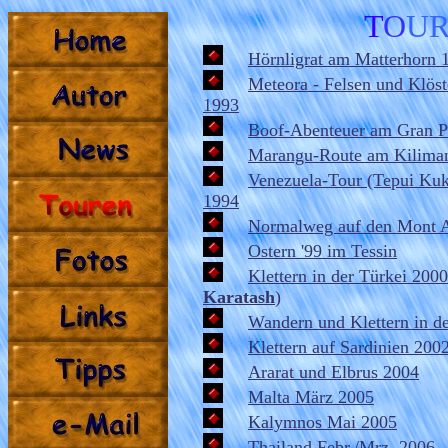
T
O
U
Hörnligrat am Matterhorn 
Meteora - Felsen und Klöst
1993
Boof-Abenteuer am Gran P
Marangu-Route am Kiliman
Venezuela-Tour (Tepui Ku
1994
Normalweg auf den Mont A
Ostern '99 im Tessin
Klettern in der Türkei 2000
Karatash
)
Wandern und Klettern in d
Klettern auf Sardinien 200
Ararat und Elbrus 2004
Malta März 2005
Kalymnos Mai 2005
Thailand Febr./Mrz. 2006