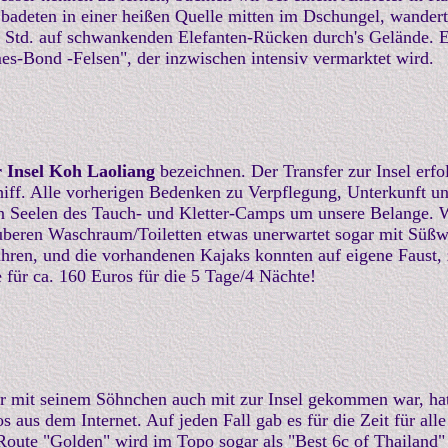
adeten in einer heißen Quelle mitten im Dschungel, wandert
 1 Std. auf schwankenden Elefanten-Rücken durch's Gelände.
s-Bond -Felsen", der inzwischen intensiv vermarktet wird.
r Insel Koh Laoliang
bezeichnen. Der Transfer zur Insel erfo
hiff. Alle vorherigen Bedenken zu Verpflegung, Unterkunft un
en Seelen des Tauch- und Kletter-Camps um unsere Belange. 
auberen Waschraum/Toiletten etwas unerwartet sogar mit Süß
hren, und die vorhandenen Kajaks konnten auf eigene Faust, 
 für ca. 160 Euros für die 5 Tage/4 Nächte!
 mit seinem Söhnchen auch mit zur Insel gekommen war, hat
s aus dem Internet. Auf jeden Fall gab es für die Zeit für al
Route "Golden" wird im Topo sogar als "Best 6c of Thailand"