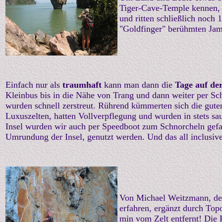
Tiger-Cave-Temple kennen, b
und ritten schließlich noch
"Goldfinger" berühmten Jame
Einfach nur als
traumhaft
kann man dann die
Tage auf de
Kleinbus bis in die Nähe von Trang und dann weiter per Sc
wurden schnell zerstreut. Rührend kümmerten sich die gut
Luxuszelten, hatten Vollverpflegung und wurden in stets s
Insel wurden wir auch per Speedboot zum Schnorcheln gefa
Umrundung der Insel, genutzt werden. Und das all inclusive
Von Michael Weitzmann, der
erfahren, ergänzt durch Topo
min vom Zelt entfernt! Die 