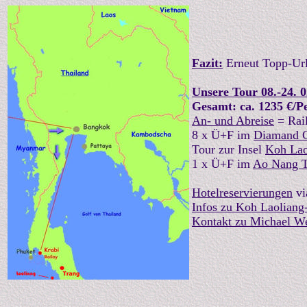
Fazit:
Erneut Topp-Url
Unsere Tour 08.-24. 0
Gesamt: ca. 1235 €/P
An- und Abreise
= Rail
8 x Ü+F im
Diamand C
Tour zur Insel
Koh Lao
1 x Ü+F im
Ao Nang T
Hotelreservierungen
vi
Infos zu Koh Laoliang
Kontakt zu Michael W